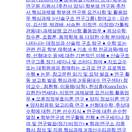
연구원 지원서 [추천서 양식] 학부생 연구원 추천
서 핵심과제별 학부생 연구원 요건사항 및 활용업
무 핵심과제 1(산술구조 연구그룹) 참여교수 : 강순
이, 김신영, 박경배, 서승현, 이정연, 이정엽(가톨릭
관동대) 과제설명 요건사항 활동업무 ● 위상수학,
정수론, 조합론, 동역학계 등 다양한 수학 분야에서
나타나는 대칭성과 산술적 구조 탐구 ● 수학 또는
관련 전공 학부 재학생 ● 기초 수학 전공과목(해석
학, 선형대수 등)에 대한 기본적인 이해 ● 산술구조
연구그룹 정기 세미나 및 스터디 참여 ● 지도교수
또는 대학원생과 함께하는 소규모 연구 프로젝트
수행 ● 논문, 참고문헌 읽기 및 요약 발표 ● 연구 활
동 보고회 발표 핵심과제 2(응용대수 연구센터) 참
여교수 : 최환혁, 이용해(삼척), 한성휴(KoreaTech),
김현진(연세대), 이정연 과제설명 요건사항 활동업
무 ● 오류정정부호이론 연구 ● 양자 정보이론 연구
● 양자컴퓨팅 알고리즘 연구 ● 선형대수학, 추상대
수학에 대한 기본 선수지식 ● 연구에 대한 순수한
열정 ● 학부연구생 연구활동 진행 ● 연구세미나 참
여 및 연구발표(정기/비정기) ● 학과/연구소 각종
행사 참석 및 지원 핵심과제 3(계산수리과학 연구