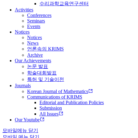
수리과학교육연구센터
Activities
Conferences
Seminars
Events
Notices
Notices
News
언론속의 KRIMS
Archive
Our Achievements
논문 발표
학술대회발표
특허 및 기술이전
Journals
Korean Journal of Mathematics
Communications of KRIMS
Editorial and Publication Policies
Submission
All Issues
Our Youtube
모바일메뉴 닫기
모바일 메뉴 닫기