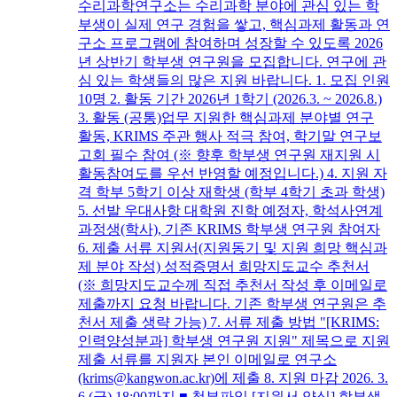
수리과학연구소는 수리과학 분야에 관심 있는 학
부생이 실제 연구 경험을 쌓고, 핵심과제 활동과 연
구소 프로그램에 참여하며 성장할 수 있도록 2026
년 상반기 학부생 연구원을 모집합니다. 연구에 관
심 있는 학생들의 많은 지원 바랍니다. 1. 모집 인원
10명 2. 활동 기간 2026년 1학기 (2026.3. ~ 2026.8.)
3. 활동 (공통)업무 지원한 핵심과제 분야별 연구
활동, KRIMS 주관 행사 적극 참여, 학기말 연구보
고회 필수 참여 (※ 향후 학부생 연구원 재지원 시
활동참여도를 우선 반영할 예정입니다.) 4. 지원 자
격 학부 5학기 이상 재학생 (학부 4학기 초과 학생)
5. 선발 우대사항 대학원 진학 예정자, 학석사연계
과정생(학사), 기존 KRIMS 학부생 연구원 참여자
6. 제출 서류 지원서(지원동기 및 지원 희망 핵심과
제 분야 작성) 성적증명서 희망지도교수 추천서
(※ 희망지도교수께 직접 추천서 작성 후 이메일로
제출까지 요청 바랍니다. 기존 학부생 연구원은 추
천서 제출 생략 가능) 7. 서류 제출 방법 "[KRIMS:
인력양성분과] 학부생 연구원 지원" 제목으로 지원
제출 서류를 지원자 본인 이메일로 연구소
(krims@kangwon.ac.kr)에 제출 8. 지원 마감 2026. 3.
6.(금) 18:00까지 ■ 첨부파일 [지원서 양식] 학부생