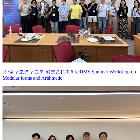
[산술구조연구그룹 워크숍] 2026 KRIMS Summer Workshop on
Modular forms and Arithmetic