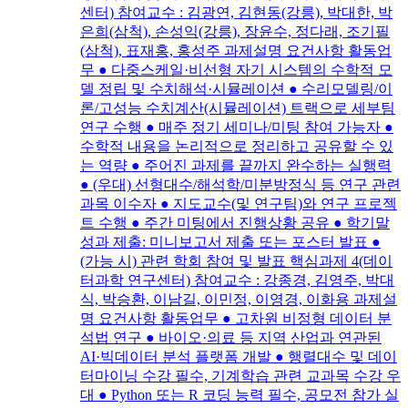
센터) 참여교수 : 김광연, 김현동(강릉), 박대한, 박
은희(삼척), 손성익(강릉), 장윤수, 정다래, 조기필
(삼척), 표재홍, 홍성주 과제설명 요건사항 활동업
무 ● 다중스케일·비선형 자기 시스템의 수학적 모
델 정립 및 수치해석·시뮬레이션 ● 수리모델링/이
론/고성능 수치계산(시뮬레이션) 트랙으로 세부팀
연구 수행 ● 매주 정기 세미나/미팅 참여 가능자 ●
수학적 내용을 논리적으로 정리하고 공유할 수 있
는 역량 ● 주어진 과제를 끝까지 완수하는 실행력
● (우대) 선형대수/해석학/미분방정식 등 연구 관련
과목 이수자 ● 지도교수(및 연구팀)와 연구 프로젝
트 수행 ● 주간 미팅에서 진행상황 공유 ● 학기말
성과 제출: 미니보고서 제출 또는 포스터 발표 ●
(가능 시) 관련 학회 참여 및 발표 핵심과제 4(데이
터과학 연구센터) 참여교수 : 강종경, 김영주, 박대
식, 박승환, 이남길, 이민정, 이영경, 이화용 과제설
명 요건사항 활동업무 ● 고차원 비정형 데이터 분
석법 연구 ● 바이오·의료 등 지역 산업과 연관된
AI·빅데이터 분석 플랫폼 개발 ● 행렬대수 및 데이
터마이닝 수강 필수, 기계학습 관련 교과목 수강 우
대 ● Python 또는 R 코딩 능력 필수, 공모전 참가 실