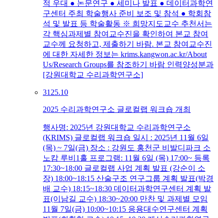
적 우대 ● 논문연구 ● 세미나 발표 ● 데이터과학연
구센터 주최 학술행사 준비 보조 및 참석 ● 학회참
석 및 발표 등 학술활동 ※ 희망지도교수 추천서는
각 핵심과제별 참여교수진을 확인하여 본교 참여
교수께 요청하고, 제출하기 바람. 본교 참여교수진
에 대한 자세한 정보는 krims.kangwon.ac.kr/About
Us/Research Groups를 참조하기 바람 인력양성분과
[강원대학교 수리과학연구소]
31
25.10
2025 수리과학연구소 글로컬랩 워크숍 개최
행사명: 2025년 강원대학교 수리과학연구소
(KRIMS) 글로컬랩 워크숍 일시 : 2025년 11월 6일
(목) ~ 7일(금) 장소 : 강원도 홍천군 비발디파크 소
노캄 루비1홀 프로그램: 11월 6일 (목) 17:00~ 등록
17:30~18:00 글로컬랩 사업 계획 발표 (강순이 소
장) 18:00~18:15 산술구조 연구그룹 계획 발표(박경
배 교수) 18:15~18:30 데이터과학연구센터 계획 발
표(이남길 교수) 18:30~20:00 만찬 및 과제별 모임
11월 7일(금) 10:00~10:15 응용대수연구센터 계획