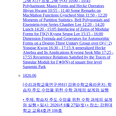
그램 시간 프로그램 연사 10:00 - 10:45
Polyharmonic Maass Forms and Hecke Operators
Jihyun Hwang 10:55 - 11:40 Some Remarks on
MacMahon Functions Gyucheol Shin 11:50 - 12:20
Moments of Partition Statistics, Bell Polynomials and
Eisenstein-type Series Chanhee Lee 12:20 - 14:20
Lunch 14:20 - 15:05 Interlacing of Zeros of Modular
Forms for Γ0(2) Kyung Seung Lee 15:15 - 16:00
Dimension Formula and Generators for Automorphic
Forms on a Degree-Three Unitary Group over Q(√−2)
Yongjae Kwon 16:30 - 17:15 A generalized Hecke
Algebra and Its Applications Kyeong Seok Min 17:25 -
17:55 Recurrence Relations Satisfied by the Traces of
Singular Moduli for Γ∗0(N) of square free level
Sangmin Park
18
26.06
[수리과학교육연구센터] 강원수학교육라운지- 학
습자 주도 수업을 위한 수학 과제의 설계와 실행
• 주제: 학습자 주도 수업을 위한 수학 과제의 설계
와 실행 • 일시: 2026년 6월 27일(토) • 장소: 강원대
학교 교육4호관 106호