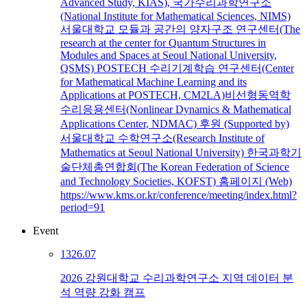
Advanced Study, KIAS), 국가수리과학연구소
(National Institute for Mathematical Sciences, NIMS)
서울대학교 모듈과 공간의 양자구조 연구센터(The
research at the center for Quantum Structures in
Modules and Spaces at Seoul National University,
QSMS) POSTECH 수리기계학습 연구센터(Center
for Mathematical Machine Learning and its
Applications at POSTECH, CM2LA)비선형동역학
수리응용센터(Nonlinear Dynamics & Mathematical
Applications Center, NDMAC) 후원 (Supported by)
서울대학교 수학연구소(Research Institute of
Mathematics at Seoul National University) 한국과학기
술단체총연합회(The Korean Federation of Science
and Technology Societies, KOFST) 홈페이지 (Web)
https://www.kms.or.kr/conference/meeting/index.html?
period=91
Event
13
26.07
2026 강원대학교 수리과학연구소 지역 데이터 분
석 역량 강화 캠프