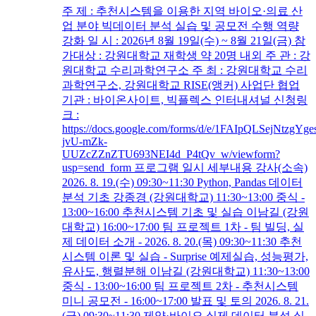
주 제 : 추천시스템을 이용한 지역 바이오·의료 산
업 분야 빅데이터 분석 실습 및 공모전 수행 역량
강화 일 시 : 2026년 8월 19일(수) ~ 8월 21일(금) 참
가대상 : 강원대학교 재학생 약 20명 내외 주 관 : 강
원대학교 수리과학연구소 주 최 : 강원대학교 수리
과학연구소, 강원대학교 RISE(앵커) 사업단 협업
기관 : 바이온사이트, 빅플렉스 인터내셔널 신청링
크 :
https://docs.google.com/forms/d/e/1FAIpQLSejNtzgYge
jvU-mZk-
UUZcZZnZTU693NEI4d_P4tQv_w/viewform?
usp=send_form 프로그램 일시 세부내용 강사(소속)
2026. 8. 19.(수) 09:30~11:30 Python, Pandas 데이터
분석 기초 강종경 (강원대학교) 11:30~13:00 중식 -
13:00~16:00 추천시스템 기초 및 실습 이남길 (강원
대학교) 16:00~17:00 팀 프로젝트 1차 - 팀 빌딩, 실
제 데이터 소개 - 2026. 8. 20.(목) 09:30~11:30 추천
시스템 이론 및 실습 - Surprise 예제실습, 성능평가,
유사도, 행렬분해 이남길 (강원대학교) 11:30~13:00
중식 - 13:00~16:00 팀 프로젝트 2차 - 추천시스템
미니 공모전 - 16:00~17:00 발표 및 토의 2026. 8. 21.
(금) 09:30~11:30 제약·바이오 실제 데이터 분석 실