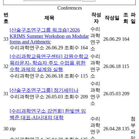
Conferences
번
작성
조
파
제목
작성일
호
자
회
일
수리
[산술구조연구그룹 워크숍] 2026
과학
KRIMS Summer Workshop on Modular
33
26.06.29
164
forms and Arithmetic
연구
수리과학연구소
26.06.29
조회수 164
소
[수리과학교육연구센터] 강원수학교
수리
육라운지- 학습자 주도 수업을 위한
과학
32
26.06.18
115
수학 과제의 설계와 실행
연구
수리과학연구소
26.06.18
조회수 115
소
수리
[산술구조연구그룹] 정기세미나
과학
31
26.05.03
209
수리과학연구소
26.05.03
조회수 209
연구
소
[수리과학연구소 강연회] 한빛앤 임
백준 대표-AI시대의 대학
수리
첨
과학
부
30
zip
26.04.28
135
연구
파
소
일