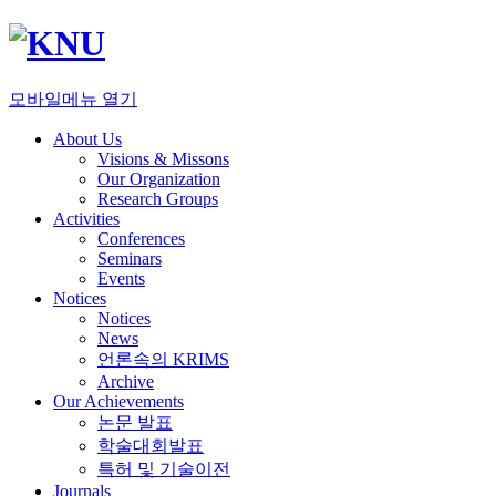
모바일메뉴 열기
About Us
Visions & Missons
Our Organization
Research Groups
Activities
Conferences
Seminars
Events
Notices
Notices
News
언론속의 KRIMS
Archive
Our Achievements
논문 발표
학술대회발표
특허 및 기술이전
Journals