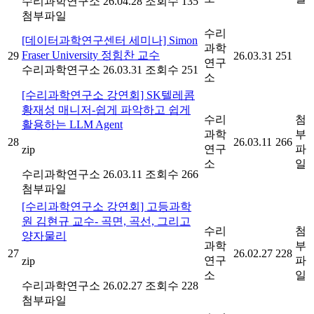
수리과학연구소
26.04.28
조회수 135
첨부파일
수리
[데이터과학연구센터 세미나] Simon
과학
Fraser University 정힘찬 교수
29
26.03.31
251
연구
수리과학연구소
26.03.31
조회수 251
소
[수리과학연구소 강연회] SK텔레콤
황재성 매니저-쉽게 파악하고 쉽게
수리
첨
활용하는 LLM Agent
과학
부
28
26.03.11
266
연구
파
zip
소
일
수리과학연구소
26.03.11
조회수 266
첨부파일
[수리과학연구소 강연회] 고등과학
원 김현규 교수- 곡면, 곡선, 그리고
수리
첨
양자물리
과학
부
27
26.02.27
228
연구
파
zip
소
일
수리과학연구소
26.02.27
조회수 228
첨부파일